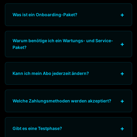
+
Was ist ein Onboarding-Paket?
Das Onboarding-Paket hilft dir, dein KI-System optimal
einzurichten. Unser Team konfiguriert die Einstellungen
Warum benötige ich ein Wartungs- und Service-
+
nach deinen Anforderungen und trainiert dein Team in
Paket?
der Nutzung.
Das Wartungs- und Service-Paket sorgt für
kontinuierliche Unterstützung, regelmäßige Updates
+
Kann ich mein Abo jederzeit ändern?
und Optimierungen deines Systems, um die beste
Performance zu gewährleisten.
Ja, du kannst dein Abo jederzeit im Kundenportal
anpassen, upgraden oder kündigen. Alle Änderungen
+
Welche Zahlungsmethoden werden akzeptiert?
sind flexibel und können sofort umgesetzt werden.
Wir akzeptieren alle gängigen Zahlungsmethoden wie
Kreditkarte, Banküberweisung und digitale
+
Gibt es eine Testphase?
Zahlungsdienstleister. Die verfügbaren Optionen