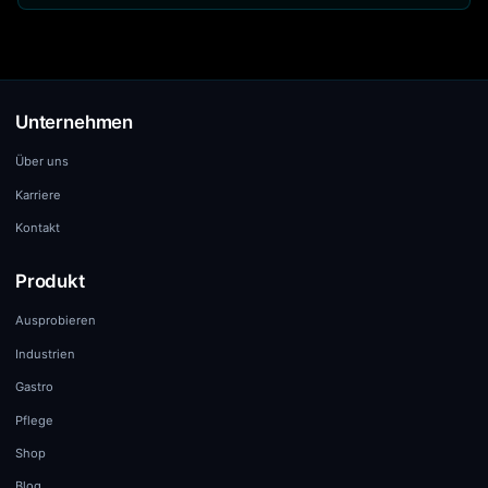
werden dir im Checkout angezeigt.
Wir bieten keine kostenlose Testphase an. Sie können
unsere KI jedoch kostenlos und unverbindlich über
unsere Demo-Seite ausprobieren – lassen Sie sich
einfach von unserem Assistenten anrufen.
Unternehmen
Über uns
Karriere
Kontakt
Produkt
Ausprobieren
Industrien
Gastro
Pflege
Shop
Blog