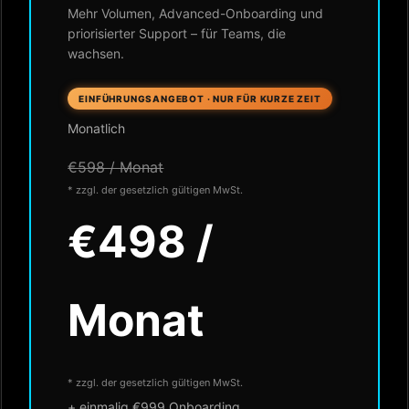
Mehr Volumen, Advanced-Onboarding und
priorisierter Support – für Teams, die
wachsen.
EINFÜHRUNGSANGEBOT · NUR FÜR KURZE ZEIT
Monatlich
€598 / Monat
* zzgl. der gesetzlich gültigen MwSt.
€498 /
Monat
* zzgl. der gesetzlich gültigen MwSt.
+ einmalig €999 Onboarding