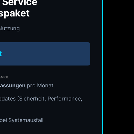
 Service
spaket
 Nutzung
t
 MwSt.
passungen
pro Monat
dates (Sicherheit, Performance,
bei Systemausfall