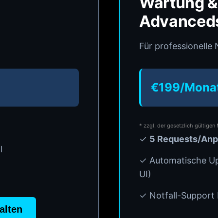
Wartung &
Advanced
Für professionelle
€199/Mona
* zzgl. der gesetzlich gültigen
✓
5 Requests/An
l
✓ Automatische Up
UI)
✓ Notfall-Support 
alten